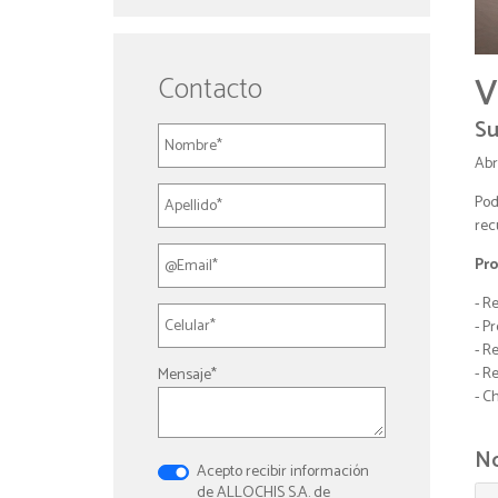
Contacto
V
Su
Abr
Pod
rec
Pro
- R
- P
- R
- R
Mensaje*
- C
No
Acepto recibir información
de ALLOCHIS S.A. de