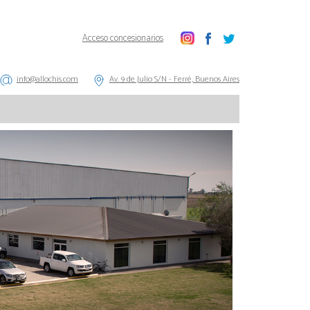
Acceso concesionarios
info@allochis.com
Av. 9 de Julio S/N - Ferré, Buenos Aires