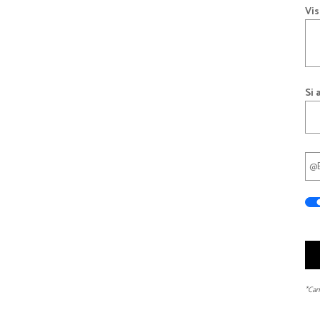
Vis
Si 
*Cam