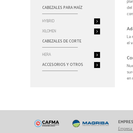
pla
del
CABEZALES PARA MAÍZ
con
HYBRID
Ad
XILOMEN
La 
CABEZALES DE CORTE
el 
HERA
Co
ACCESORIOS Y OTROS
Nue
sur
en 
EMPRE
Empresa