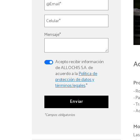
Mensaje*
Acepto recibir información
Ac
de ALLOCHIS S.A. de
acuerdo a la
Política de
protección de datos y
Pr
términos legales
.*
- R
- P
- T
- A
*Campos obligatorios
Mo
Las