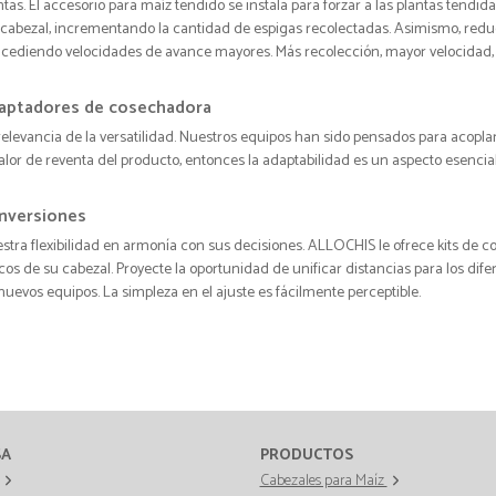
ntas. El accesorio para maíz tendido se instala para forzar a las plantas tendid
 cabezal, incrementando la cantidad de espigas recolectadas. Asimismo, reduce 
cediendo velocidades de avance mayores. Más recolección, mayor velocidad,
aptadores de cosechadora
relevancia de la versatilidad. Nuestros equipos han sido pensados para acopla
valor de reventa del producto, entonces la adaptabilidad es un aspecto esencial
nversiones
stra flexibilidad en armonía con sus decisiones. ALLOCHIS le ofrece kits de co
cos de su cabezal. Proyecte la oportunidad de unificar distancias para los di
nuevos equipos. La simpleza en el ajuste es fácilmente perceptible.
SA
PRODUCTOS
Cabezales para Maíz