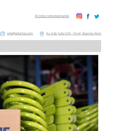
Acceso concesionarios
info@allochis.com
Av. 9 de Julio S/N - Ferré, Buenos Aires